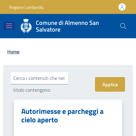
Salta al contenuto principale
Skip to footer content
Regione Lombardia
Comune di Almenno San
Salvatore
Briciole di pane
Home
Cerca i contenuti che nel
titolo contengono:
Autorimesse e parcheggi a
cielo aperto