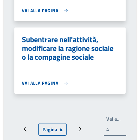
VAI ALLA PAGINA
Subentrare nell'attività,
modificare la ragione sociale
o la compagine sociale
VAI ALLA PAGINA
Write th
Vai a…
Pagina
4
Pagina precedente
Pagina attuale
Prossima pagina