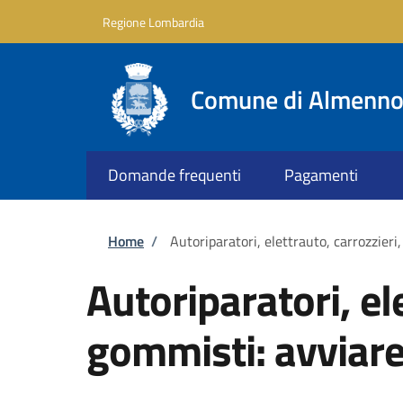
Salta al contenuto principale
Skip to footer content
Regione Lombardia
Comune di Almenno 
Domande frequenti
Pagamenti
Briciole di pane
Home
/
Autoriparatori, elettrauto, carrozzieri,
Autoriparatori, el
gommisti: avviare 