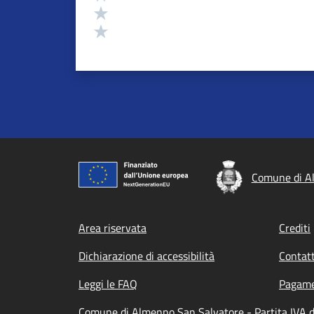
Valuta 2 stelle su 5
Valuta 1 stelle su 5
Comune di A
Footer menu
Area riservata
Crediti
Dichiarazione di accessibilità
Contatt
Leggi le FAQ
Pagame
Comune di Almenno San Salvatore - Partita IVA 