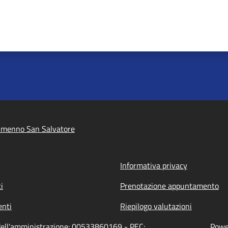
lmenno San Salvatore
Informativa privacy
i
Prenotazione appuntamento
nti
Riepilogo valutazioni
dell'amministrazione: 00533860169 - PEC:
Power