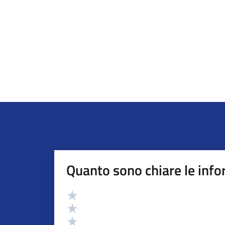
Quanto sono chiare le info
Valutazione
Valuta 5 stelle su 5
Valuta 4 stelle su 5
Valuta 3 stelle su 5