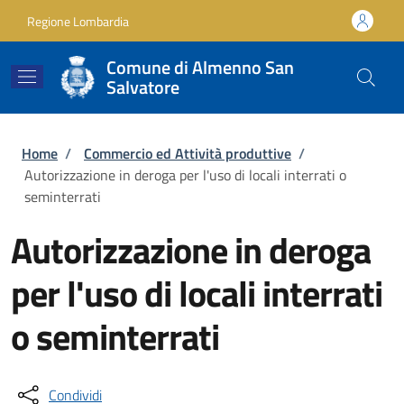
Salta al contenuto principale
Skip to footer content
Regione Lombardia
Comune di Almenno San
Salvatore
Briciole di pane
Home
/
Commercio ed Attività produttive
/
Autorizzazione in deroga per l'uso di locali interrati o
seminterrati
Autorizzazione in deroga
per l'uso di locali interrati
o seminterrati
Condividi