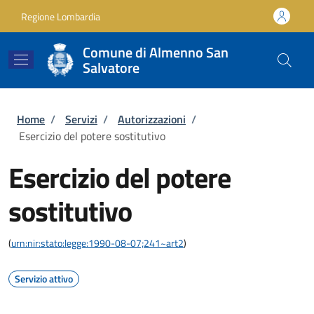
Salta al contenuto principale
Skip to footer content
Regione Lombardia
Comune di Almenno San
Salvatore
Briciole di pane
Home
/
Servizi
/
Autorizzazioni
/
Esercizio del potere sostitutivo
Esercizio del potere
sostitutivo
(
urn:nir:stato:legge:1990-08-07;241~art2
)
Servizio attivo