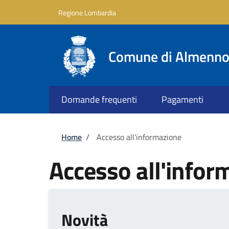
Salta al contenuto principale
Skip to footer content
Regione Lombardia
Comune di Almenno 
Domande frequenti
Pagamenti
Briciole di pane
Home
/
Accesso all'informazione
Accesso all'infor
Novità