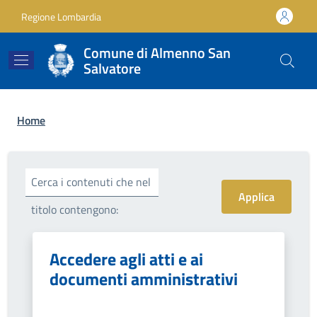
Salta al contenuto principale
Skip to footer content
Regione Lombardia
Comune di Almenno San
Salvatore
Briciole di pane
Home
Cerca i contenuti che nel
titolo contengono:
Accedere agli atti e ai
documenti amministrativi