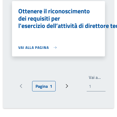
Ottenere il riconoscimento
dei requisiti per
l'esercizio dell’attività di direttore t
VAI ALLA PAGINA
Write th
Vai a…
Pagina
1
Pagina precedente
Pagina attuale
Prossima pagina