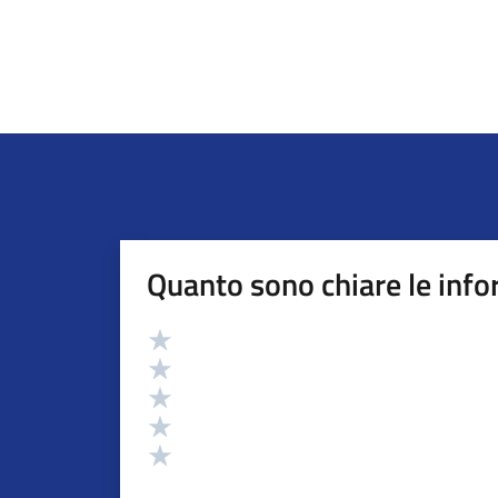
Quanto sono chiare le info
Valutazione
Valuta 5 stelle su 5
Valuta 4 stelle su 5
Valuta 3 stelle su 5
Valuta 2 stelle su 5
Valuta 1 stelle su 5