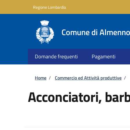
Salta al contenuto principale
Skip to footer content
Regione Lombardia
Comune di Almenno 
Domande frequenti
Pagamenti
Briciole di pane
Home
/
Commercio ed Attività produttive
/
Acconciatori, barb