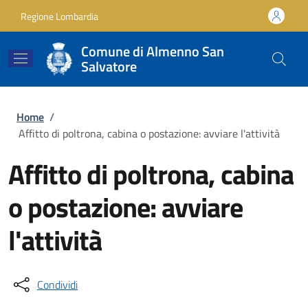
Salta al contenuto principale
Skip to footer content
Regione Lombardia
Comune di Almenno San
Salvatore
Briciole di pane
Home
/
Affitto di poltrona, cabina o postazione: avviare l'attività
Affitto di poltrona, cabina
o postazione: avviare
l'attività
Condividi