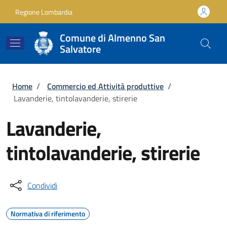
Salta al contenuto principale
Skip to footer content
Regione Lombardia
Comune di Almenno San
Salvatore
Briciole di pane
Home
/
Commercio ed Attività produttive
/
Lavanderie, tintolavanderie, stirerie
Lavanderie,
tintolavanderie, stirerie
Condividi
Normativa di riferimento