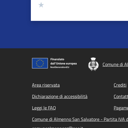
Valuta 1 stelle su 5
Comune di A
Footer menu
Area riservata
Crediti
Dichiarazione di accessibilità
Contatt
Leggi le FAQ
Pagame
Comune di Almenno San Salvatore - Partita IVA 