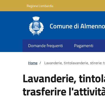
Salta al contenuto principale
Skip to footer content
Regione Lombardia
Comune di Almenno 
Domande frequenti
Pagamenti
Briciole di pane
Home
/
Lavanderie, tintolavanderie, stirerie: tr
Lavanderie, tintol
trasferire l'attivit