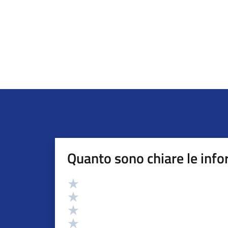
Quanto sono chiare le info
Valutazione
Valuta 5 stelle su 5
Valuta 4 stelle su 5
Valuta 3 stelle su 5
Valuta 2 stelle su 5