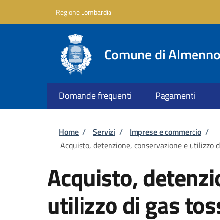
Salta al contenuto principale
Skip to footer content
Regione Lombardia
Comune di Almenno 
Domande frequenti
Pagamenti
Briciole di pane
Home
/
Servizi
/
Imprese e commercio
/
Acquisto, detenzione, conservazione e utilizzo di
Acquisto, detenzi
utilizzo di gas to