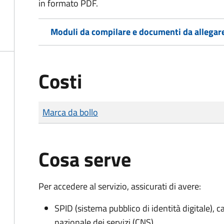
in formato PDF.
Moduli da compilare e documenti da allegar
Costi
Tipo di pagamento
Importo
Marca da bollo
Cosa serve
Per accedere al servizio, assicurati di avere:
SPID (sistema pubblico di identità digitale), ca
nazionale dei servizi (CNS)