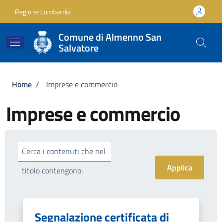
Salta al contenuto principale
Skip to footer content
Regione Lombardia
Comune di Almenno San
Salvatore
Briciole di pane
Home
/
Imprese e commercio
Imprese e commercio
Cerca i contenuti che nel
titolo contengono:
Segnalazione certificata di