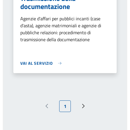
documentazione
Agenzie d'affari per pubblici incanti (case
d'asta), agenzie matrimoniali e agenzie di
pubbliche relazioni: procedimento di
trasmissione della documentazione
VAI AL SERVIZIO
Pagina attuale
1
Pagina precedente
Prossima pagina