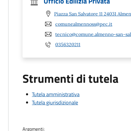
Ufficio Edilizia Privata
Piazza San Salvatore 11 24031 Alme
comunealmennoss@pec.it
tecnico@comune.almenno-san-salv
0356320211
Strumenti di tutela
Tutela amministrativa
Tutela giurisdizionale
Argomenti: