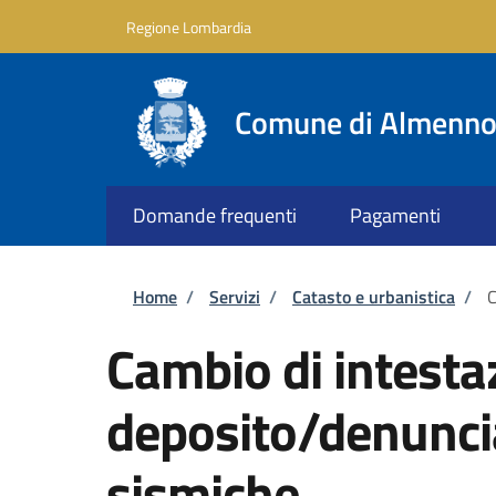
Salta al contenuto principale
Skip to footer content
Regione Lombardia
Comune di Almenno 
Domande frequenti
Pagamenti
Briciole di pane
Home
/
Servizi
/
Catasto e urbanistica
/
C
Cambio di intesta
deposito/denuncia
sismiche