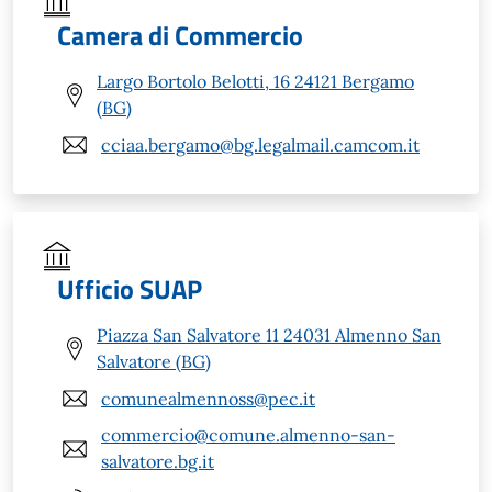
Camera di Commercio
Largo Bortolo Belotti, 16 24121 Bergamo
(BG)
cciaa.bergamo@bg.legalmail.camcom.it
Ufficio SUAP
Piazza San Salvatore 11 24031 Almenno San
Salvatore (BG)
comunealmennoss@pec.it
commercio@comune.almenno-san-
salvatore.bg.it