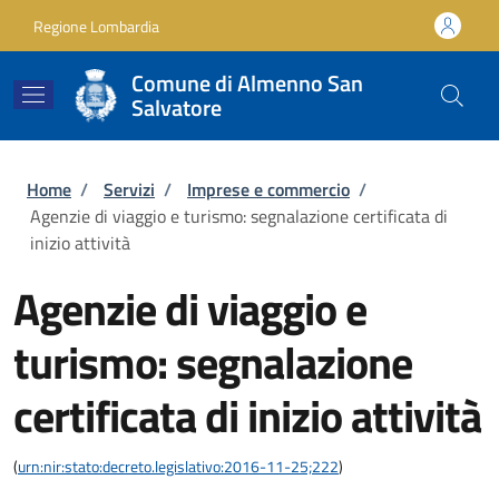
Salta al contenuto principale
Skip to footer content
Regione Lombardia
Comune di Almenno San
Salvatore
Briciole di pane
Home
/
Servizi
/
Imprese e commercio
/
Agenzie di viaggio e turismo: segnalazione certificata di
inizio attività
Agenzie di viaggio e
turismo: segnalazione
certificata di inizio attività
(
urn:nir:stato:decreto.legislativo:2016-11-25;222
)