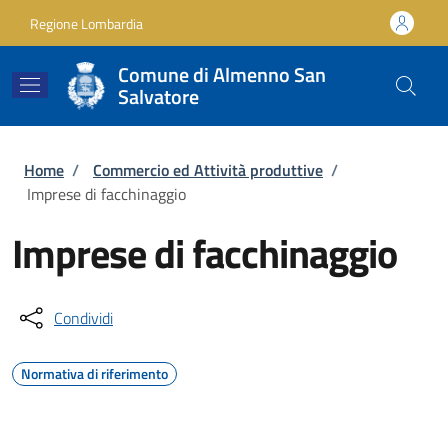
Salta al contenuto principale
Skip to footer content
Regione Lombardia
Comune di Almenno San
Salvatore
Briciole di pane
Home
/
Commercio ed Attività produttive
/
Imprese di facchinaggio
Imprese di facchinaggio
Condividi
Normativa di riferimento