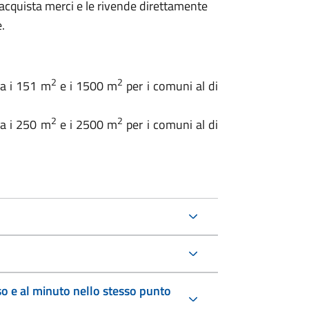
 acquista merci e le rivende direttamente
.
2
2
ra i 151 m
e i 1500 m
per i comuni al di
2
2
ra i 250 m
e i 2500 m
per i comuni al di
sso e al minuto nello stesso punto