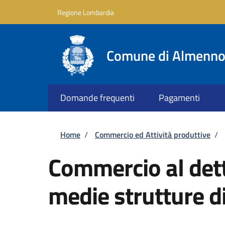
Salta al contenuto principale
Skip to footer content
Regione Lombardia
Comune di Almenno 
Domande frequenti
Pagamenti
Briciole di pane
Home
/
Commercio ed Attività produttive
/
Commercio al dett
medie strutture d