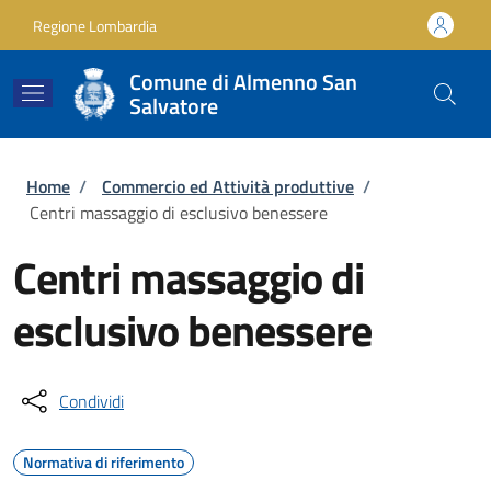
Salta al contenuto principale
Skip to footer content
Regione Lombardia
Comune di Almenno San
Salvatore
Briciole di pane
Home
/
Commercio ed Attività produttive
/
Centri massaggio di esclusivo benessere
Centri massaggio di
esclusivo benessere
Condividi
Normativa di riferimento