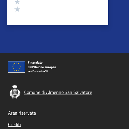
Valuta 2 stelle su 5
Valuta 1 stelle su 5
Comune di Almenno San Salvatore
Footer menu
Area riservata
Crediti