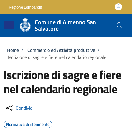
Salta al contenuto principale
Skip to footer content
Regione Lombardia
Comune di Almenno San
Salvatore
Briciole di pane
Home
/
Commercio ed Attività produttive
/
Iscrizione di sagre e fiere nel calendario regionale
Iscrizione di sagre e fiere
nel calendario regionale
Condividi
Normativa di riferimento