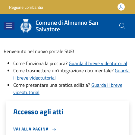
Salta al contenuto principale
Skip to footer content
Regione Lombardia
Comune di Almenno San
Salvatore
Benvenuto nel nuovo portale SUE!
Come funziona la procura?
Guarda il breve videotutorial
Come trasmettere un'integrazione documentale?
Guarda
il breve videotutorial
Come presentare una pratica edilizia?
Guarda il breve
videotutorial
Accesso agli atti
VAI ALLA PAGINA