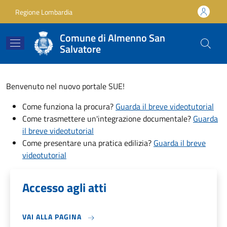
Salta al contenuto principale
Skip to footer content
Regione Lombardia
Comune di Almenno San
Salvatore
Benvenuto nel nuovo portale SUE!
Come funziona la procura?
Guarda il breve videotutorial
Come trasmettere un'integrazione documentale?
Guarda
il breve videotutorial
Come presentare una pratica edilizia?
Guarda il breve
videotutorial
Accesso agli atti
VAI ALLA PAGINA