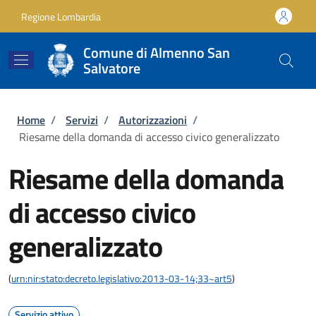
Salta al contenuto principale
Skip to footer content
Regione Lombardia
Comune di Almenno San
Salvatore
Briciole di pane
Home
/
Servizi
/
Autorizzazioni
/
Riesame della domanda di accesso civico generalizzato
Riesame della domanda
di accesso civico
generalizzato
(
urn:nir:stato:decreto.legislativo:2013-03-14;33~art5
)
Servizio attivo