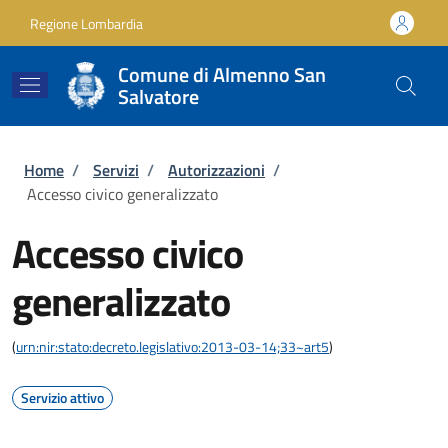
Salta al contenuto principale
Skip to footer content
Regione Lombardia
Comune di Almenno San
Salvatore
Briciole di pane
Home
/
Servizi
/
Autorizzazioni
/
Accesso civico generalizzato
Accesso civico
generalizzato
(
urn:nir:stato:decreto.legislativo:2013-03-14;33~art5
)
Servizio attivo