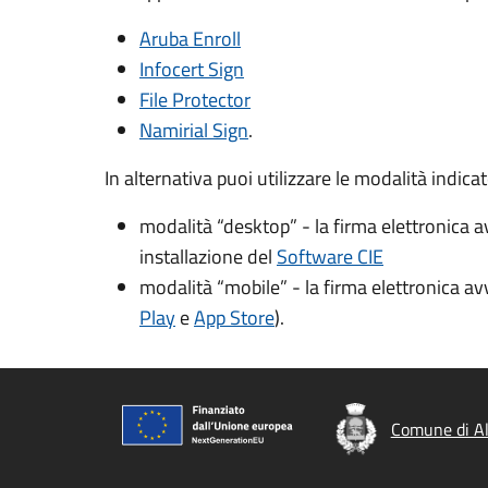
Aruba Enroll
Infocert Sign
File Protector
Namirial Sign
.
In alternativa puoi utilizzare le modalità indica
modalità “desktop” - la firma elettronica 
installazione del
Software CIE
modalità “mobile” - la firma elettronica a
Play
e
App Store
).
Comune di A