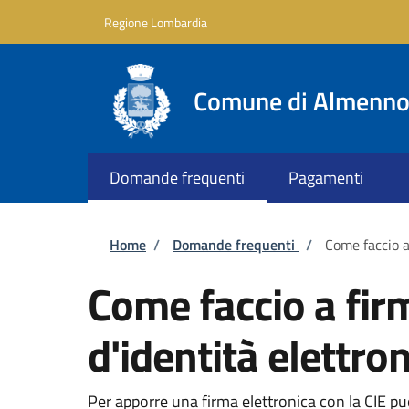
Salta al contenuto principale
Skip to footer content
Regione Lombardia
Comune di Almenno 
Domande frequenti
Pagamenti
Briciole di pane
Home
/
Domande frequenti
/
Come faccio a
Come faccio a fir
d'identità elettron
Per apporre una firma elettronica con la CIE puoi