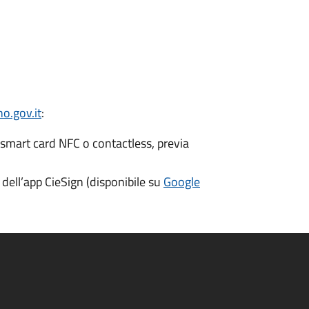
o.gov.it
:
 smart card NFC o contactless, previa
dell’app CieSign (disponibile su
Google