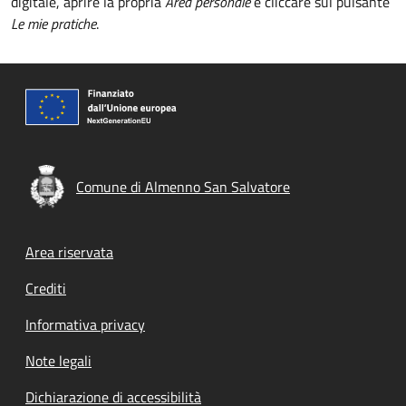
digitale, aprire la propria
Area personale
e cliccare sul pulsante
Le mie pratiche
.
Comune di Almenno San Salvatore
Footer menu
Area riservata
Crediti
Informativa privacy
Note legali
Dichiarazione di accessibilità