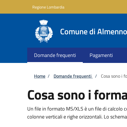
Salta al contenuto principale
Skip to footer content
Regione Lombardia
Comune di Almenno 
Domande frequenti
Pagamenti
Briciole di pane
Home
/
Domande frequenti
/
Cosa sono i 
Cosa sono i form
Un file in formato MS/XLS è un file di calcolo c
colonne verticali e righe orizzontali. Lo schema 