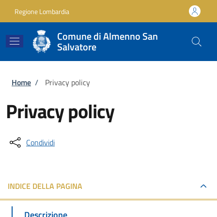
Salta al contenuto principale
Skip to footer content
Regione Lombardia
Comune di Almenno San
Salvatore
Briciole di pane
Home
/
Privacy policy
Privacy policy
Condividi
INDICE DELLA PAGINA
Descrizione