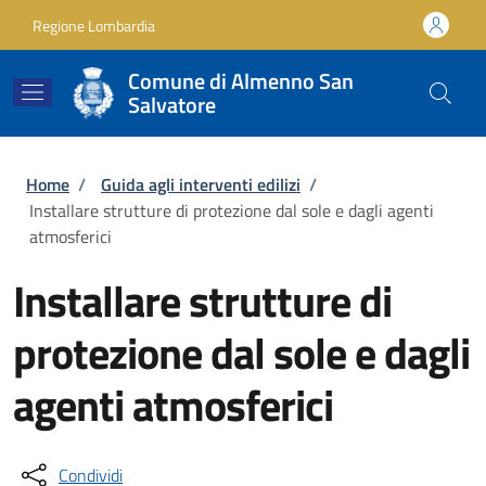
Salta al contenuto principale
Skip to footer content
Regione Lombardia
Comune di Almenno San
Salvatore
Briciole di pane
Home
/
Guida agli interventi edilizi
/
Installare strutture di protezione dal sole e dagli agenti
atmosferici
Installare strutture di
protezione dal sole e dagli
agenti atmosferici
Condividi