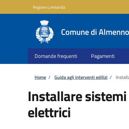
Salta al contenuto principale
Skip to footer content
Regione Lombardia
Comune di Almenno 
Domande frequenti
Pagamenti
Briciole di pane
Home
/
Guida agli interventi edilizi
/
Install
Installare sistemi 
elettrici