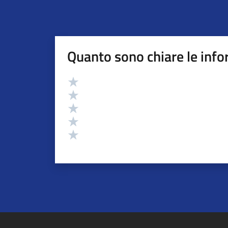
Quanto sono chiare le info
Valutazione
Valuta 5 stelle su 5
Valuta 4 stelle su 5
Valuta 3 stelle su 5
Valuta 2 stelle su 5
Valuta 1 stelle su 5