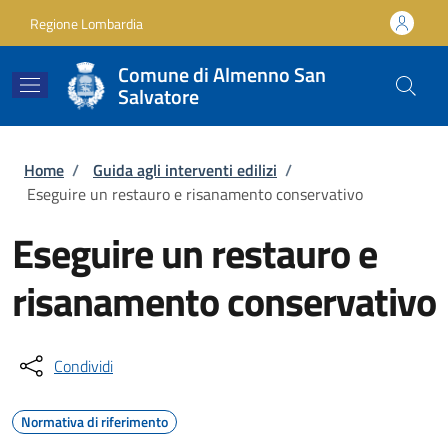
Salta al contenuto principale
Skip to footer content
Regione Lombardia
Comune di Almenno San
Salvatore
Briciole di pane
Home
/
Guida agli interventi edilizi
/
Eseguire un restauro e risanamento conservativo
Eseguire un restauro e
risanamento conservativo
Condividi
Normativa di riferimento