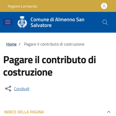
Salta al contenuto principale
Skip to footer content
Regione Lombardia
Comune di Almenno San
Salvatore
Briciole di pane
Home
/
Pagare il contributo di costruzione
Pagare il contributo di
costruzione
Condividi
INDICE DELLA PAGINA