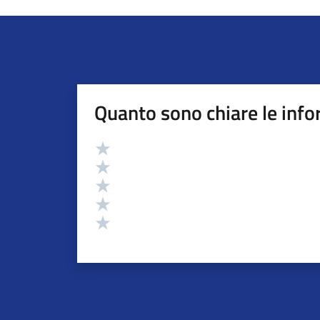
Quanto sono chiare le info
Valutazione
Valuta 5 stelle su 5
Valuta 4 stelle su 5
Valuta 3 stelle su 5
Valuta 2 stelle su 5
Valuta 1 stelle su 5