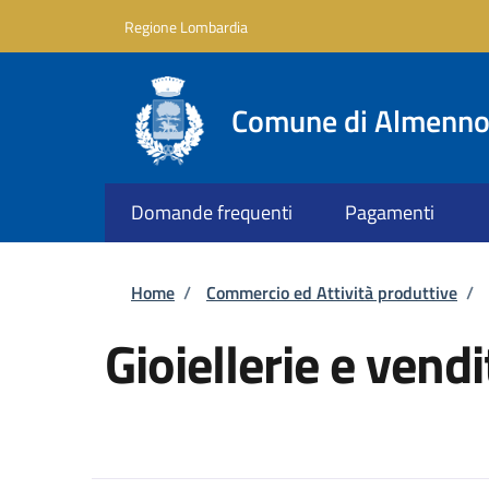
Salta al contenuto principale
Skip to footer content
Regione Lombardia
Comune di Almenno 
Domande frequenti
Pagamenti
Briciole di pane
Home
/
Commercio ed Attività produttive
/
Gioiellerie e vendi