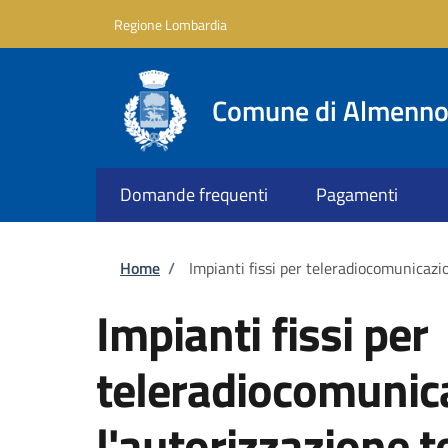
Salta al contenuto principale
Skip to footer content
Regione Lombardia
Comune di Almenno 
Domande frequenti
Pagamenti
Briciole di pane
Home
/
Impianti fissi per teleradiocomunicazi
Impianti fissi per
teleradiocomunica
l'autorizzazione