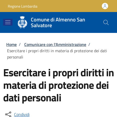
Salta al contenuto principale
Skip to footer content
Regione Lombardia
Comune di Almenno San
Salvatore
Briciole di pane
Home
/
Comunicare con l'Amministrazione
/
Esercitare i propri diritti in materia di protezione dei dati
personali
Esercitare i propri diritti in
materia di protezione dei
dati personali
Condividi