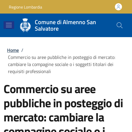
Salta al contenuto principale
Skip to footer content
Regione Lombardia
Comune di Almenno San
Salvatore
Briciole di pane
Home
/
Commercio su aree pubbliche in posteggio di mercato:
cambiare la compagine sociale o i soggetti titolari dei
requisiti professionali
Commercio su aree
pubbliche in posteggio di
mercato: cambiare la
compagine sociale o i