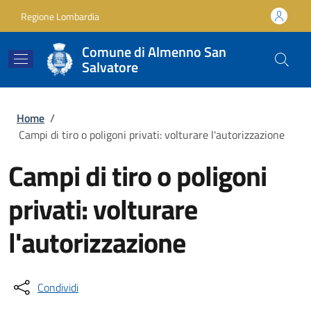
Salta al contenuto principale
Skip to footer content
Regione Lombardia
Comune di Almenno San
Salvatore
Briciole di pane
Home
/
Campi di tiro o poligoni privati: volturare l'autorizzazione
Campi di tiro o poligoni
privati: volturare
l'autorizzazione
Condividi