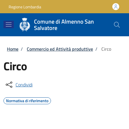
Salta al contenuto principale
Skip to footer content
Regione Lombardia
Comune di Almenno San
Salvatore
Briciole di pane
Home
/
Commercio ed Attività produttive
/
Circo
Circo
Condividi
Normativa di riferimento