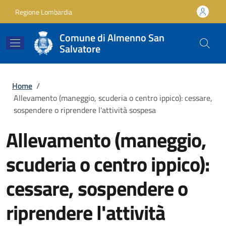
Salta al contenuto principale
Skip to footer content
Regione Lombardia
Comune di Almenno San
Salvatore
Briciole di pane
Home
/
Allevamento (maneggio, scuderia o centro ippico): cessare,
sospendere o riprendere l'attività sospesa
Allevamento (maneggio,
scuderia o centro ippico):
cessare, sospendere o
riprendere l'attività