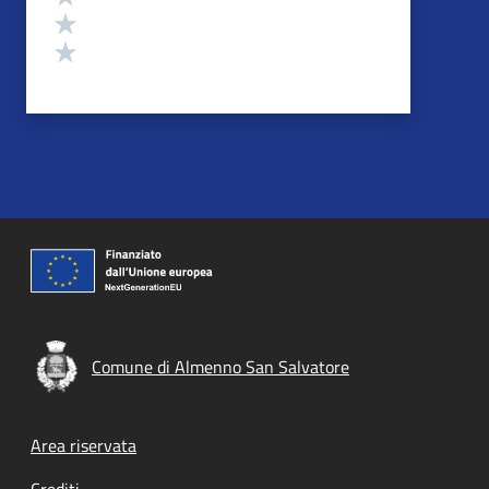
Valuta 2 stelle su 5
Valuta 1 stelle su 5
Comune di Almenno San Salvatore
Footer menu
Area riservata
Crediti