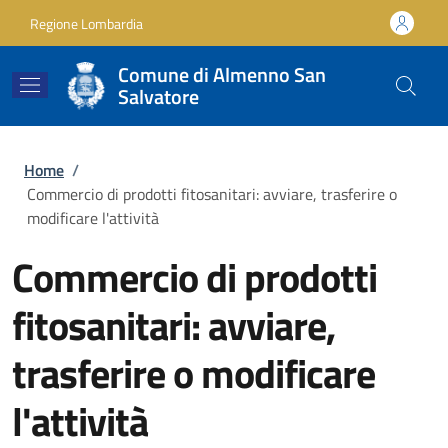
Salta al contenuto principale
Skip to footer content
Regione Lombardia
Comune di Almenno San
Salvatore
Briciole di pane
Home
/
Commercio di prodotti fitosanitari: avviare, trasferire o
modificare l'attività
Commercio di prodotti
fitosanitari: avviare,
trasferire o modificare
l'attività