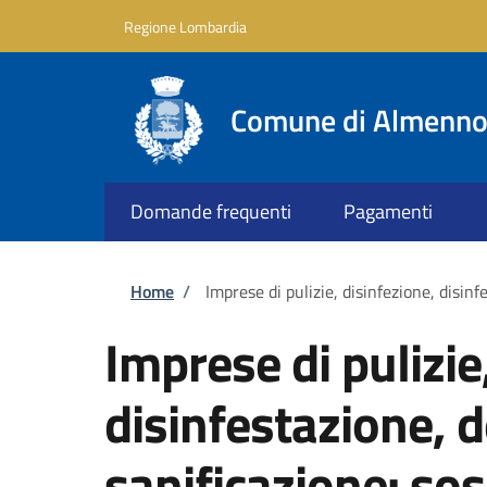
Salta al contenuto principale
Skip to footer content
Regione Lombardia
Comune di Almenno 
Domande frequenti
Pagamenti
Briciole di pane
Home
/
Imprese di pulizie, disinfezione, disinf
Imprese di pulizie
disinfestazione, d
sanificazione: sos