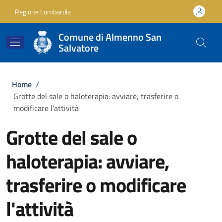
Salta al contenuto principale
Skip to footer content
Regione Lombardia
Comune di Almenno San
Salvatore
Briciole di pane
Home
/
Grotte del sale o haloterapia: avviare, trasferire o
modificare l'attività
Grotte del sale o
haloterapia: avviare,
trasferire o modificare
l'attività