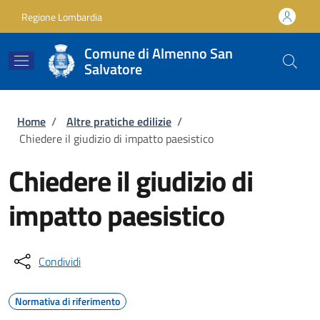
Salta al contenuto principale
Skip to footer content
Regione Lombardia
Comune di Almenno San
Salvatore
Briciole di pane
Home
/
Altre pratiche edilizie
/
Chiedere il giudizio di impatto paesistico
Chiedere il giudizio di
impatto paesistico
Condividi
Normativa di riferimento