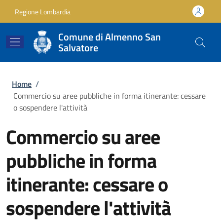
Salta al contenuto principale
Skip to footer content
Regione Lombardia
Comune di Almenno San
Salvatore
Briciole di pane
Home
/
Commercio su aree pubbliche in forma itinerante: cessare
o sospendere l'attività
Commercio su aree
pubbliche in forma
itinerante: cessare o
sospendere l'attività