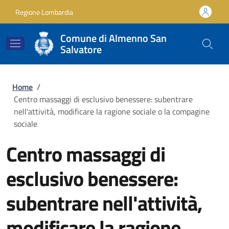
Salta al contenuto principale
Skip to footer content
Regione Lombardia
Comune di Almenno San
Salvatore
Briciole di pane
Home
/
Centro massaggi di esclusivo benessere: subentrare
nell'attività, modificare la ragione sociale o la compagine
sociale
Centro massaggi di
esclusivo benessere:
subentrare nell'attività,
modificare la ragione