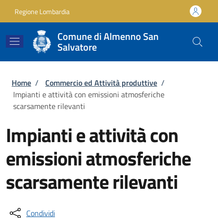
Salta al contenuto principale
Skip to footer content
Regione Lombardia
Comune di Almenno San
Salvatore
Briciole di pane
Home
/
Commercio ed Attività produttive
/
Impianti e attività con emissioni atmosferiche
scarsamente rilevanti
Impianti e attività con
emissioni atmosferiche
scarsamente rilevanti
Condividi